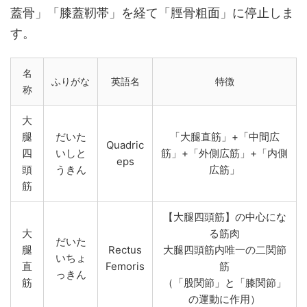
蓋骨」「膝蓋靭帯」を経て「脛骨粗面」に停止しま
す。
名
ふりがな
英語名
特徴
称
大
腿
だいた
「大腿直筋」+「中間広
Quadric
四
いしと
筋」+「外側広筋」+「内側
eps
頭
うきん
広筋」
筋
【大腿四頭筋】の中心にな
大
る筋肉
だいた
腿
Rectus
大腿四頭筋内唯一の二関節
いちょ
直
Femoris
筋
っきん
筋
（「股関節」と「膝関節」
の運動に作用）