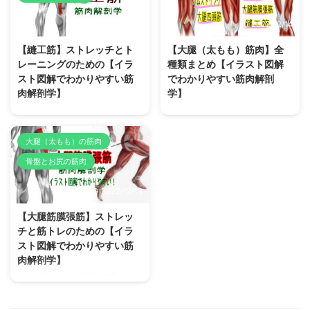
す。 【ハムストリング】とは？
トや図解を用いてわかりやすく解
2022/12/12
2022/12/14
どこにあるどんな筋肉？ 【ハム
説しています。 【股関節内転
ストリング】は主に「膝関節屈
筋】とは？どこにあるどんな筋
【縫工筋】ストレッチとト
【大腿（太もも）筋肉】全
曲」や「股関節伸展」に協力して
肉？ 【股関節内転筋】とは大腿
レーニングのための【イラ
種類まとめ【イラスト図解
働いて姿勢や立位運動に貢献する
内側（内もも）の5筋：「恥骨
スト図解でわかりやすい筋
でわかりやすい筋肉解剖
太もも裏の筋肉群です。 【ハム
筋」「長内転筋」「短内転筋」
肉解剖学】
学】
ストリング】はまとめてひとつの
「大内転筋」「薄筋」の総称で
筋肉のように表現されることもあ
す。 太ももの筋肉と言えば、前
ランニングのときによく働き、
大腿（太もも）にメインとなる筋
りますが、実際は、太もも裏外側
側にある「大腿四頭筋」や後ろ
「鵞足炎（ランナー膝）」の原因
腹がある筋肉の種類、分類、名称
にある「大腿二頭筋」、太もも裏
（裏）側にある「ハムストリン
筋としてもよく知られている人体
を一覧にまとめ、解剖学構造（起
大腿（太もも）の筋肉
内側の「半腱様筋」と「半膜様
グ」が有名ですが、内側にある
最長の二関節筋：【縫工筋】の解
始停止、作用、神経支配）、特
骨盤とお尻の筋肉
筋」の3（4頭）筋肉の総称で
「股関節内転筋」も、美脚ライン
剖学構造（起始停止、作用、神経
徴、正しい筋トレやストレッチ方
す。 ふ ...
や身体の柔軟性を ...
支配）をイラスト解説で理解し
法をイラスト図解を使ってわかり
2022/12/13
て、イメージしながら効果的なス
やすく解説しています。 【大腿
トレッチやトレーニング（筋ト
（太もも）の筋肉】とは？ 大腿
【大腿筋膜張筋】ストレッ
レ）を実践しよう！ 【縫工筋】
（太もも）にメインとなる筋腹が
チと筋トレのための【イラ
とは？どこにあるどんな筋肉
ある筋肉は、機能別にみると、前
スト図解でわかりやすい筋
【縫工筋】は、骨盤前面表層から
ももの筋肉（膝関節伸筋群：大腿
肉解剖学】
太もも前側から内側へS字にテー
四頭筋）、後もも（膝関節屈筋
ピングをするかのように脛骨内側
群：ハムストリング）、内もも
「大腿筋膜」や「腸脛靭帯」と結
まで走行する薄く長い（人体最
（股関節内転筋群）の3つに大き
合して骨盤安定や股関節運動に関
長！）筋肉で、停止部では腱とな
く分けられます。 更に、それら
与する特殊な筋肉【大腿筋膜張