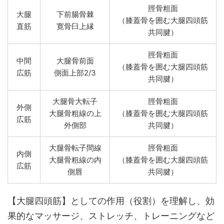
脛骨粗面
大腿
下前腸骨棘
（膝蓋骨を囲む大腿四頭筋
直筋
寛骨臼上縁
共同腱）
脛骨粗面
中間
大腿骨前面
（膝蓋骨を囲む大腿四頭筋
広筋
側面上部2/3
共同腱）
大腿骨大転子
脛骨粗面
外側
大腿骨粗線の上
（膝蓋骨を囲む大腿四頭筋
広筋
外側部
共同腱）
大腿骨転子間線
脛骨粗面
内側
大腿骨粗線の内
（膝蓋骨を囲む大腿四頭筋
広筋
側唇
共同腱）
【大腿四頭筋】としての作用（役割）を理解し、効
果的なマッサージ、ストレッチ、トレーニングなど