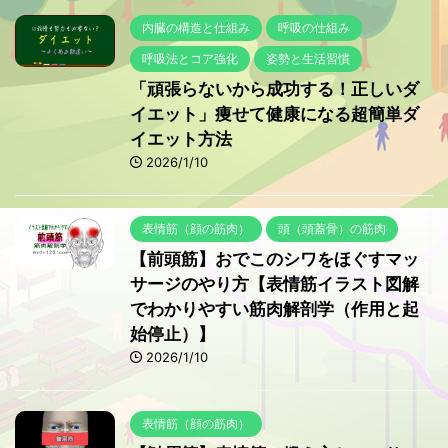
内臓の構造と仕組み
呼吸の仕組み
呼吸法とコア強化
姿勢と生活習慣
「頑張らないから成功する！正しいダ
イエット」痩せて健康になる超簡単ダ
イエット方法
2026/1/10
表情筋（顔の筋肉）
頭（頭蓋骨）の筋肉
【前頭筋】おでこのシワをほぐすマッ
サージのやり方【表情筋イラスト図解
でわかりやすい筋肉解剖学（作用と起
始停止）】
2026/1/10
表情筋（顔の筋肉）