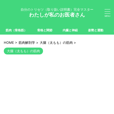
自分のトリセツ（取り扱い説明書）完全マスター
わたしが私のお医者さん
筋肉（骨格筋）
骨格と関節
内臓と神経
姿勢と運動
HOME
>
筋肉解剖学
>
大腿（太もも）の筋肉
>
大腿（太もも）の筋肉