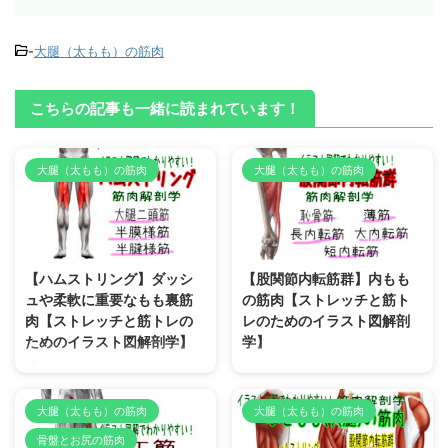
-
大腿（太もも）の筋肉
こちらの記事も一緒に読まれています！
大腿（太もも）の筋肉
大腿（太もも）の筋肉
2022/12/14
2022/12/15
【ハムストリング】ダッシ
【股関節内転筋群】内もも
ュや柔軟に重要なもも裏筋
の筋肉【ストレッチと筋ト
肉【ストレッチと筋トレの
レのためのイラスト図解剖
ためのイラスト図解剖学】
学】
【ハムストリング：「大腿二頭
「骨盤」の位置を整え美脚ライン
筋」「半腱様筋」「半膜様筋」】
を作る、立位バランスを安定させ
解剖学構造（起始停止、作用、神
るなどの重要な作用がある【股関
大腿（太もも）の筋肉
大腿（太もも）の筋肉
経支配）についてイラスト図解を
節内転筋群】の解剖学構造（起始
骨盤とお尻の筋肉
用いてわかりやすく解説していま
停止、作用、神経支配）をイラス