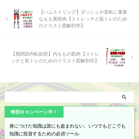
り、薄筋および縫工筋と鷲足を形
の3つの太もも筋肉機能構造を統
筋】の解剖学構造（起始停止、作
成します。 【縫工筋（ほうこう
合して調整するように走行する長
用、神経支配）や役割を実際場面
【ハムストリング】ダッシュや柔軟に重要
きん）】は ...
い機能 ...
で使える知識になるように包括的
なもも裏筋肉【ストレッチと筋トレのため
にまとめて、イラスト図解を用い
のイラスト図解剖学】
てわかりやすく解説しています。
【大腿筋膜張筋】とは？どこにあ
るどんな筋肉？ 【大腿筋膜張
筋】とは骨盤前外側面に筋腹があ
【股関節内転筋群】内ももの筋肉【ストレ
り、名前の通り「大腿筋膜」を緊
張させる作用や「大腿筋膜」や
ッチと筋トレのためのイラスト図解剖学】
「腸脛靭帯」と結合した独特の入
り組んだ構造により、骨盤安定や
股関節運動に大きな影響を及ぼす
筋肉です。 【大腿筋膜張筋】
は、英 ...
特別キャンペーン中！
身につけた知識は誰にも盗まれない。いつでもどこでも
知識に投資するための必須ツール