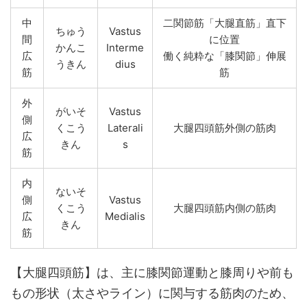
中
二関節筋「大腿直筋」直下
ちゅう
Vastus
間
に位置
かんこ
Interme
広
働く純粋な「膝関節」伸展
うきん
dius
筋
筋
外
がいそ
Vastus
側
くこう
Laterali
大腿四頭筋外側の筋肉
広
きん
s
筋
内
ないそ
側
Vastus
くこう
大腿四頭筋内側の筋肉
広
Medialis
きん
筋
【大腿四頭筋】は、主に膝関節運動と膝周りや前も
もの形状（太さやライン）に関与する筋肉のため、