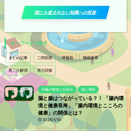
誰にも盗まれない知識への投資
キーワードで探す
まとめ記事
二関節筋
呼吸筋
睡眠改善
肩こり解消
視力回復
内臓の構造と仕組み
脳と神経
脳と腸はつながっている？！ 「腸内環
境と健康長寿」「腸内環境とこころの
健康」の関係とは？
2026/1/10