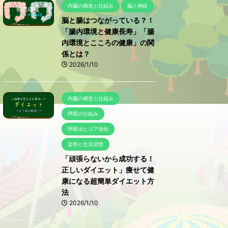
内臓の構造と仕組み
脳と神経
脳と腸はつながっている？！
「腸内環境と健康長寿」「腸
内環境とこころの健康」の関
係とは？
2026/1/10
内臓の構造と仕組み
呼吸の仕組み
呼吸法とコア強化
姿勢と生活習慣
「頑張らないから成功する！
正しいダイエット」痩せて健
康になる超簡単ダイエット方
法
2026/1/10