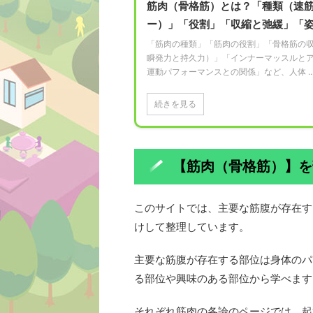
筋肉（骨格筋）とは？「種類（速
ー）」「役割」「収縮と弛緩」「
「筋肉の種類」「筋肉の役割」「骨格筋の
瞬発力と持久力）」「インナーマッスルとア
運動パフォーマンスとの関係」など、人体 ..
続きを見る
【筋肉（骨格筋）】を
このサイトでは、主要な筋腹が存在す
けして整理しています。
主要な筋腹が存在する部位は身体のパ
る部位や興味のある部位から学べます
それぞれ筋肉の各論のページでは、起