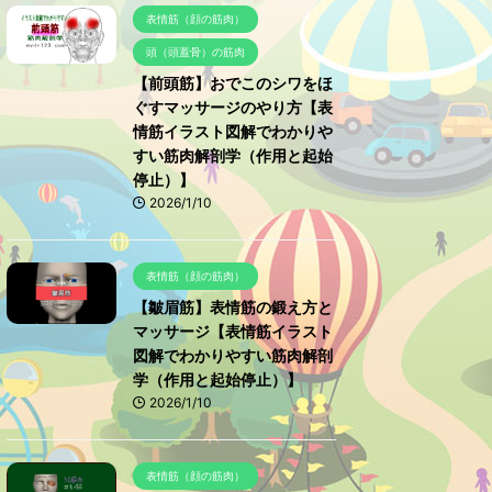
表情筋（顔の筋肉）
頭（頭蓋骨）の筋肉
【前頭筋】おでこのシワをほ
ぐすマッサージのやり方【表
情筋イラスト図解でわかりや
すい筋肉解剖学（作用と起始
停止）】
2026/1/10
表情筋（顔の筋肉）
【皺眉筋】表情筋の鍛え方と
マッサージ【表情筋イラスト
図解でわかりやすい筋肉解剖
学（作用と起始停止）】
2026/1/10
表情筋（顔の筋肉）