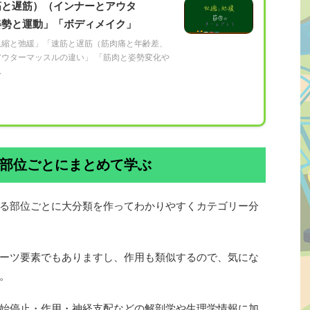
筋と遅筋）（インナーとアウタ
姿勢と運動」「ボディメイク」
収縮と弛緩」「速筋と遅筋（筋肉痛と年齢差、
ウターマッスルの違い」 「筋肉と姿勢変化や
.
部位ごとにまとめて学ぶ
る部位ごとに大分類を作ってわかりやすくカテゴリー分
ーツ要素でもありますし、作用も類似するので、気にな
。
始停止・作用・神経支配などの解剖学や生理学情報に加