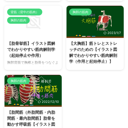
停止、作用、神経支配）について
【小胸筋】解剖学的構造（作用、
イラスト図解を用いてわかりやす
起始停止、神経支配など）を理解
背筋（背中の筋肉）
胸郭の筋肉
く解説しています。 【肋下筋】
した効果的なストレッチでこりを
胸郭の筋肉
とは？どこにあるどんな筋肉？
ほぐし、正しい筋トレで猫背解
【肋下筋】は、後胸壁内面で2〜
消！肩こり知らず！上向きバスト
2023/1/7
2023/1/7
3肋骨をまたいで「内肋間筋」と
や綺麗な姿勢を作りましょう。
同じ走行をする薄い筋肉群です。
【小胸筋】とは？どこにあるどん
【肋骨挙筋】イラスト図解
【大胸筋】筋トレとストレ
【肋下筋】は、「肋間筋」「後鋸
な筋肉？ 【小胸筋】は、「大胸
でわかりやすい筋肉解剖学
ッチのための【イラスト図
筋」「肋骨鋸筋」「胸横筋」など
筋」「鎖骨下筋」「前鋸筋」と共
（起始停止や作用）
解でわかりやすい筋肉解剖
共に胸壁の内因性筋肉（深胸筋）
に胸郭前面に付着する筋肉群で、
学（作用と起始停止）】
に分類され、胸郭を補強しつつ、
胸郭背面で胸椎と肋骨をつなぐよ
バストや胸板の筋肉である「大胸
肋骨を引き下げて呼息を促進する
うに走行する小さな呼吸補助筋
筋」深層にあります。 【小胸
【大胸筋】を鍛えるトレーニング
呼吸補助筋として作用します。
【肋骨挙筋】はについてイラスト
筋】は「肩甲骨烏口突起」と「肋
メニューで、正しく【大胸筋】筋
【肋下筋】起始・停止 【肋下
図解を使ってわかりやすく説明し
骨」をつなぐサスペンダーのよう
トレやストレッチができるよう
胸郭の筋肉
筋】は、「肋骨角付近の肋骨内面
ています。 【肋骨挙筋】とは？
な走行をしているため、「肩甲
に、【大胸筋】解剖学構造（起始
...
どこにあるどんな筋肉？ 【肋骨
骨」および「胸郭」の動きに作用
停止・作用・神経支配など）につ
挙筋】は、胸壁後面にある胸椎と
し、肩関節運動、呼吸、姿勢など
いてイラスト図解を使ってわかり
2022/12/10
隣接する肋骨を繋ぐ12対（C7 -
に関与 ...
やすく解説しています。 【大胸
T12）の小さな三角形の筋束の集
筋】とは？どこにあるどんな筋
【肋間筋（外肋間筋・内肋
合体です。 読み方/ふりがな 英
肉？ 【大胸筋】は胸郭前面を広
間筋・最内肋間筋】肋骨を
語 肋骨挙筋 ろっこつきょきん
く覆って上腕骨まで走行する厚み
動かす呼吸筋【イラスト図
Levatores Costarum Muscle
のある強力な筋肉です。 いわゆ