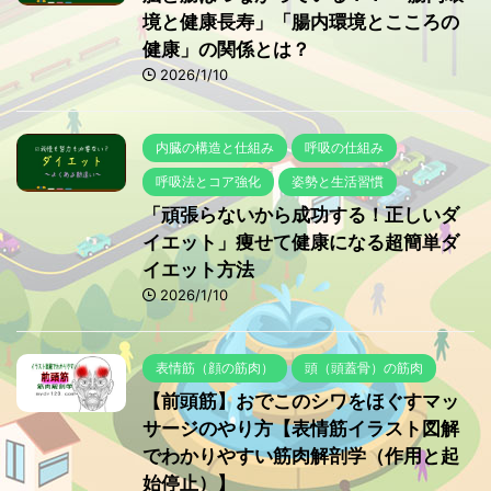
境と健康長寿」「腸内環境とこころの
健康」の関係とは？
2026/1/10
内臓の構造と仕組み
呼吸の仕組み
呼吸法とコア強化
姿勢と生活習慣
「頑張らないから成功する！正しいダ
イエット」痩せて健康になる超簡単ダ
イエット方法
2026/1/10
表情筋（顔の筋肉）
頭（頭蓋骨）の筋肉
【前頭筋】おでこのシワをほぐすマッ
サージのやり方【表情筋イラスト図解
でわかりやすい筋肉解剖学（作用と起
始停止）】