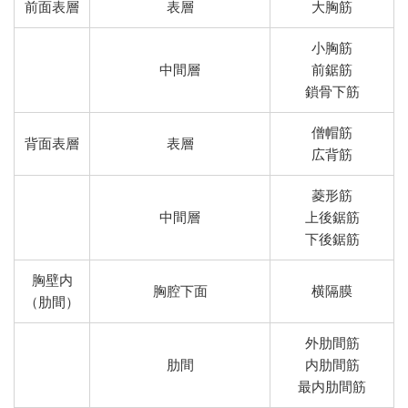
前面表層
表層
大胸筋
小胸筋
中間層
前鋸筋
鎖骨下筋
僧帽筋
背面表層
表層
広背筋
菱形筋
中間層
上後鋸筋
下後鋸筋
胸壁内
胸腔下面
横隔膜
（肋間）
外肋間筋
肋間
内肋間筋
最内肋間筋