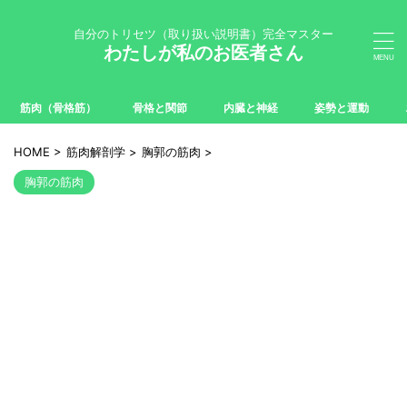
自分のトリセツ（取り扱い説明書）完全マスター
わたしが私のお医者さん
筋肉（骨格筋）
骨格と関節
内臓と神経
姿勢と運動
HOME
>
筋肉解剖学
>
胸郭の筋肉
>
胸郭の筋肉