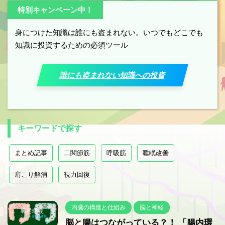
特別キャンペーン中！
身につけた知識は誰にも盗まれない。いつでもどこでも
知識に投資するための必須ツール
誰にも盗まれない知識への投資
キーワードで探す
まとめ記事
二関節筋
呼吸筋
睡眠改善
肩こり解消
視力回復
内臓の構造と仕組み
脳と神経
脳と腸はつながっている？！ 「腸内環