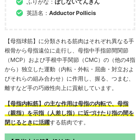
ふりがな：
ぼしないてんきん
英語名：
Adductor Pollicis
【母指球筋】に分類される筋肉はそれぞれ異なる手
根骨から母指遠位に走行し、母指中手指節間関節
（MCP）および手根中手関節（CMC）の（他の4指
から）独立した運動（内転・外転・屈曲・対立およ
びそれらの組み合わせ）に作用し、握る、つまむ、
離すなど手の巧緻性向上に貢献しています。
【母指内転筋】の主な作用は母指の内転で、母指
（親指）を示指（人差し指）に近づけたり指の間を
閉じるときに活躍
する筋肉です。