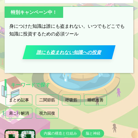
特別キャンペーン中！
身につけた知識は誰にも盗まれない。いつでもどこでも
知識に投資するための必須ツール
誰にも盗まれない知識への投資
キーワードで探す
まとめ記事
二関節筋
呼吸筋
睡眠改善
肩こり解消
視力回復
内臓の構造と仕組み
脳と神経