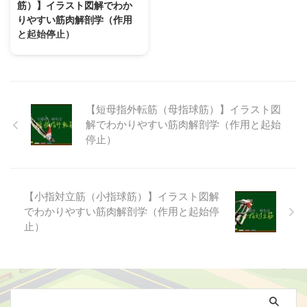
筋）】イラスト図解でわか
の間にある筋肉）」に分類される
「中手筋群（中手骨の間にある筋
りやすい筋肉解剖学（作用
筋肉です。 【掌側骨間筋】に
肉）」に分類される筋肉です。
と起始停止）
は、第1,2,4,5中手骨に付着する4
【虫様筋】は手掌筋膜深層に4つ
つの筋腹（単腹）を含み、橈側
の筋腹を持ち、橈側（外側）から
第2指〜4指を外転して指の間を
（外側）から尺側（内側）の順
尺側（内側）の順で、第1〜第4
広げ、「パー」の形を作る運動で
で、第1〜第4掌側骨間筋まで順
まで番号が付けられていていま
よく働く【背側骨間筋】解剖学構
番に番号が付けられています。
す。 【虫様筋】の主な作用は、
造（起始停止、作用、神経支配）
手の骨間筋は2つあり、掌側にあ
「中手指節関節（MCP）屈曲」
についてイラスト図解を使ってわ
【短母指外転筋（母指球筋）】イラスト図
...
と「 ...
かりやすく説明しています。
解でわかりやすい筋肉解剖学（作用と起始
【背側骨間筋】とは？どこにある
停止）
どんな筋肉？ 【背側骨間筋】と
は、手内在筋のうち、「掌側骨間
筋」 「虫様筋」と共に「中手筋
群（中手骨の間にある筋肉）」に
【小指対立筋（小指球筋）】イラスト図解
分類される筋肉です。 【背側骨
でわかりやすい筋肉解剖学（作用と起始停
間筋】には、第1〜4中手骨の隣
止）
接する側面に付着する4つの筋腹
（二腹）を含み、橈側（外側）か
ら尺側（内側）の順で第1〜第4
と番号が付けられています。 手
の ...