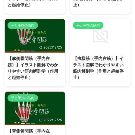
と起始停止）
止）
スマホ操作で酷使しがちな親指の
手掌をくぼませた状態を維持する
独立した外転運動（他の指や掌か
時によく働く【短掌筋】解剖学構
ら離す）に作用する筋肉 【短母
造（起始停止、作用、神経支配）
手と手指の筋肉
手と手指の筋肉
指外転筋】解剖学構造（起始停
についてイラスト図解を使ってわ
止、作用、神経支配）についてイ
かりやすく説明しています。
ラスト図解を使ってわかりやすく
【短掌筋】とは？どこにあるどん
2022/12/25
2022/12/25
説明しています。 【短母指外転
な筋肉？ 【短掌筋】は、「小指
筋】とは？どこにあるどんな筋
対立筋」「小指外転筋」「短小指
【掌側骨間筋（手内在
【虫様筋（手内在筋）】イ
肉？ 【短母指外転筋】は、手の
屈筋」が構成する小指球の領域に
筋）】イラスト図解でわか
ラスト図解でわかりやすい
外側（橈側・親指側）で親指下あ
ある小さな4角形の筋肉です。 小
りやすい筋肉解剖学（作用
筋肉解剖学（作用と起始停
たりに小さな筋腹の隆起（母指
指球形成には直接関与しません
と起始停止）
止）
球）を作る短い手内在筋（母指球
が、小指球表層を覆う独自の薄い
筋）のひとつで、「母指球筋」に
層を形成して手の繊維構造と皮膚
開いた指を閉じて揃える時に働く
屈筋腱から起始して伸筋腱に停止
は、「母指内転筋」「短母指外転
の間に存在します。 小指球の表
【掌側骨間筋】解剖学構造（起始
するユニークな構造の筋肉で【虫
筋」「短母指屈」「母指対立筋」
層で皮下組織内にある薄い筋肉で
停止、作用、神経支配）について
様筋】解剖学構造（起始停止、作
手と手指の筋肉
の4筋が含まれます。 【母指球
ある【短掌筋】が収縮すると手掌
イラスト図解を使ってわかりやす
用、神経支配）についてイラスト
筋】に分類される筋肉はそれぞれ
腱膜が収縮して手のひらの窪みを
く説明しています。 【掌側骨間
図解を使ってわかりやすく説明し
異なる ...
更 ...
筋】とは？どこにあるどんな筋
ています。 【虫様筋】とは？ど
2022/12/25
肉？ 【掌側骨間筋】は、手内在
こにあるどんな筋肉？ 【虫様
筋のうち、「背側骨間筋」 「虫
筋】は、手内在筋のうち、「背側
【背側骨間筋（手内在
様筋」と共に「中手筋群（中手骨
骨間筋」 「掌側骨間筋」と共に