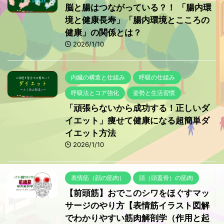
脳と腸はつながっている？！ 「腸内環
境と健康長寿」「腸内環境とこころの
健康」の関係とは？
2026/1/10
内臓の構造と仕組み
呼吸の仕組み
呼吸法とコア強化
姿勢と生活習慣
「頑張らないから成功する！正しいダ
イエット」痩せて健康になる超簡単ダ
イエット方法
2026/1/10
表情筋（顔の筋肉）
頭（頭蓋骨）の筋肉
【前頭筋】おでこのシワをほぐすマッ
サージのやり方【表情筋イラスト図解
でわかりやすい筋肉解剖学（作用と起