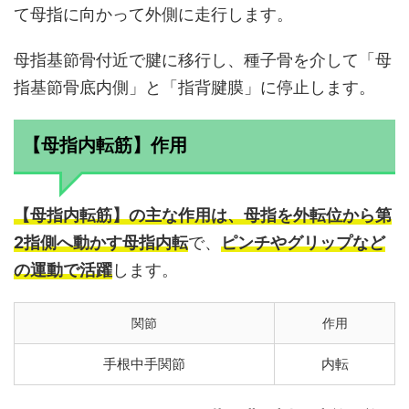
て母指に向かって外側に走行します。
母指基節骨付近で腱に移行し、種子骨を介して「母
指基節骨底内側」と「指背腱膜」に停止します。
【母指内転筋】作用
【母指内転筋】の主な作用は、母指を外転位から第
2指側へ動かす母指内転
で、
ピンチやグリップなど
の運動で活躍
します。
関節
作用
手根中手関節
内転