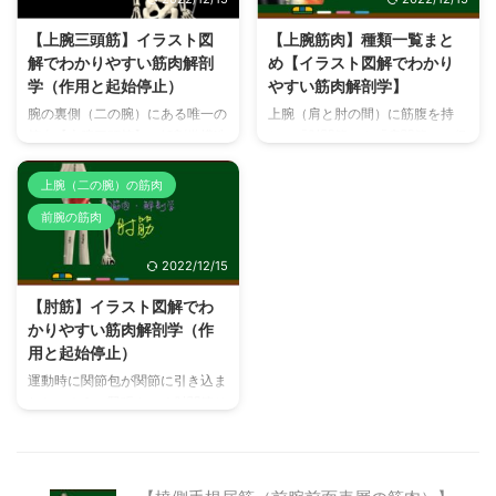
力こぶの筋肉として有名な「上腕
【上腕二頭筋】は上腕前部表層を
二頭筋」の深層にある上腕前部の
占める大きく分厚い筋肉で、2頭
【上腕三頭筋】イラスト図
【上腕筋肉】種類一覧まと
筋肉です。 「上腕二頭筋」が付
で起始しているため【上腕二頭
解でわかりやすい筋肉解剖
め【イラスト図解でわかり
着している「橈骨」は回内外で動
筋】と呼ばれます。 腕の筋肉の
学（作用と起始停止）
やすい筋肉解剖学】
きますが、【上腕筋】停止する
中でも一番有名な、いわゆる「力
「尺骨」はほとんど動かないた
こぶ」の筋肉である【上腕二頭
腕の裏側（二の腕）にある唯一の
上腕（肩と肘の間）に筋腹を持
め、前腕回内時に作用が低下する
筋】は、「肩関節」と「肘関節」
筋肉【上腕三頭筋】の解剖学構造
ち、「肘関節」や「肩関節」の保
「上腕二頭筋」とは異なり、前腕
をまたぐ構造のため、腕の様々な
（起始停止、作用、神経支配）に
護や運動に作用する筋肉群の名
の位置に影響を受けず、前腕の位
運動に作用し、特に前腕の「屈
ついてイラスト図解を使ってわか
前、分類、種類、解剖学構造（起
上腕（二の腕）の筋肉
置にかかわらず一定のパフォーマ
曲」と「回外」に強く作用しま
りやすく説明していますので、正
始・停止・作用・神経支配）確認
前腕の筋肉
ンス ...
す。 つま ...
しい知識で効果的に腕の引き締め
できるように一覧にまとめまし
やボディメイクをしましょう。
た。 【上腕筋肉】とは？筋肉の
2022/12/15
【上腕三頭筋】とは？どこにある
名前と分類（役割） 肩と肘の間
どんな筋肉？ 【上腕三頭筋】
に主要な筋腹がある筋肉を【上腕
【肘筋】イラスト図解でわ
は、上腕後面（いわゆる二の腕：
筋肉】は、「屈筋群（前面）」と
かりやすい筋肉解剖学（作
力こぶの反対側）に分類される唯
「伸筋群（後面）」の2種類に分
用と起始停止）
一の筋肉で、上腕後面全域に大き
類できます。 分類 筋肉 ふりがな
な筋腹を構成しています。 【上
英語名 上腕前面肘関節屈筋群筋
運動時に関節包が関節に引き込ま
腕三頭筋】は、上腕にある三頭で
皮神経支配 上腕二頭筋 じょうわ
れないように緊張させる肘関節サ
起始する筋肉のため、【上腕三頭
んにとうきん biceps brachii 烏口
ポーターとして機能する【肘筋】
筋】という名前が付けられていま
腕筋 うこうわんきん coracobra
の解剖学構造（起始停止、作用、
す。 【上腕三頭筋】の3つの起始
...
神経支配）についてイラスト図解
...
を用いてわかりやすく解説してい