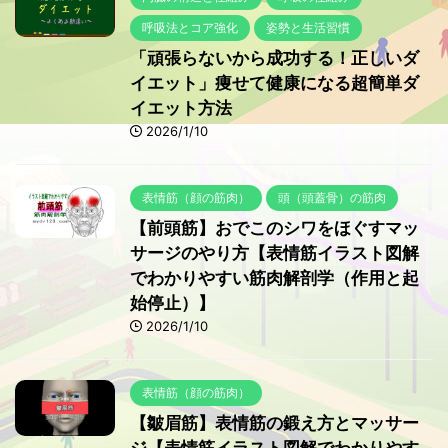
呼吸法とコア強化
姿勢と生活習慣
「頑張らないから成功する！正しいダ
イエット」痩せて健康になる超簡単ダ
イエット方法
2026/1/10
表情筋（顔の筋肉）
頭（頭蓋骨）の筋肉
【前頭筋】おでこのシワをほぐすマッ
サージのやり方【表情筋イラスト図解
でわかりやすい筋肉解剖学（作用と起
始停止）】
2026/1/10
表情筋（顔の筋肉）
【皺眉筋】表情筋の鍛え方とマッサー