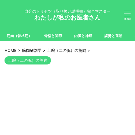
自分のトリセツ（取り扱い説明書）完全マスター
わたしが私のお医者さん
筋肉（骨格筋）
骨格と関節
内臓と神経
姿勢と運動
HOME
>
筋肉解剖学
>
上腕（二の腕）の筋肉
>
上腕（二の腕）の筋肉