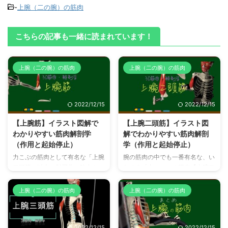
-
上腕（二の腕）の筋肉
こちらの記事も一緒に読まれています！
上腕（二の腕）の筋肉
上腕（二の腕）の筋肉
2022/12/15
2022/12/15
【上腕筋】イラスト図解で
【上腕二頭筋】イラスト図
わかりやすい筋肉解剖学
解でわかりやすい筋肉解剖
（作用と起始停止）
学（作用と起始停止）
力こぶの筋肉として有名な「上腕
腕の筋肉の中でも一番有名な、い
二頭筋」以上に肘屈曲に強力かつ
わゆる「力こぶ」の筋肉【上腕二
常時作用する筋肉:【上腕筋】の
頭筋】の解剖学構造（起始停止、
解剖学構造についてイラスト図解
作用、神経支配）についてイラス
上腕（二の腕）の筋肉
上腕（二の腕）の筋肉
を使ってわかりやすく説明してい
ト図解を使ってわかりやすく説明
ます。 【上腕筋】とは？どこに
しています。 【上腕二頭筋】と
あるどんな筋肉 【上腕筋】は、
は？どこにあるどんな筋肉？
2022/12/15
2022/12/15