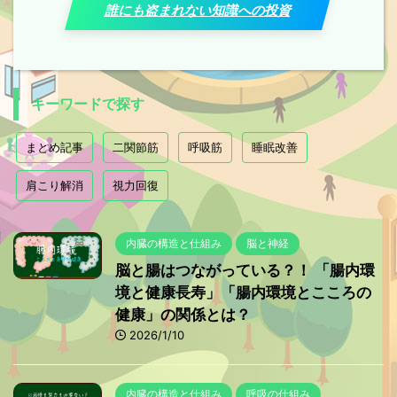
誰にも盗まれない知識への投資
キーワードで探す
まとめ記事
二関節筋
呼吸筋
睡眠改善
肩こり解消
視力回復
内臓の構造と仕組み
脳と神経
脳と腸はつながっている？！ 「腸内環
境と健康長寿」「腸内環境とこころの
健康」の関係とは？
2026/1/10
内臓の構造と仕組み
呼吸の仕組み