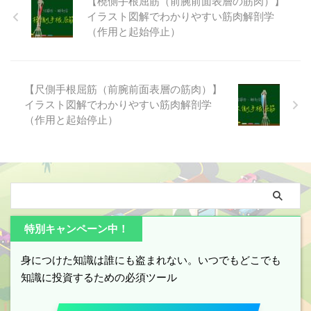
【橈側手根屈筋（前腕前面表層の筋肉）】
ます。 【肘筋】とは？どこにあ
イラスト図解でわかりやすい筋肉解剖学
るどんな筋肉？ 【肘筋】は「上
（作用と起始停止）
腕骨遠位端」から「尺骨近位端」
へ「肘関節」後面を覆うように走
行して三角形の筋腹を持ち、「腕
尺関節関節包」および「尺骨」に
【尺側手根屈筋（前腕前面表層の筋肉）】
働きかけて「肘関節」を守りつ
イラスト図解でわかりやすい筋肉解剖学
つ、「上腕三頭筋」の肘伸展作用
（作用と起始停止）
を促進するサポーターのような役
割をしている筋肉です。 【肘
筋】は、位置的に「腕橈骨筋」
「長橈 ...
特別キャンペーン中！
身につけた知識は誰にも盗まれない。いつでもどこでも
知識に投資するための必須ツール