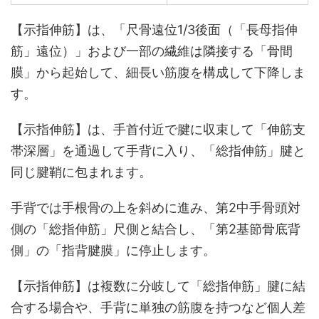
【示指伸筋】は、「尺骨遠位1/3後面（「長母指伸
筋」遠位）」および一部の繊維は隣接する「骨間
膜」から起始して、細長い筋腹を構成して下降しま
す。
【示指伸筋】は、手首付近で腱に収束して「伸筋支
帯深層」を通過して手背に入り、「総指伸筋」腱と
同じ腱鞘に包まれます。
手背では手根骨の上を斜めに進み、第2中手骨頭対
側の「総指伸筋」尺側と結合し、「第2基節骨底背
側」の「指背腱膜」に停止します。
【示指伸筋】は複数に分岐して「総指伸筋」腱に結
合する場合や、手背に単独の筋腹を持つなど個人差