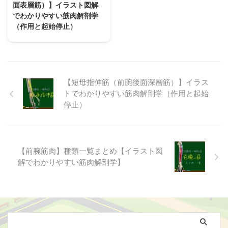
面表層筋）】イラスト図解
類される筋肉ですが、走行も機能
側）にある筋肉です。 【円回内
でわかりやすい筋肉解剖学
もかなり特殊です。 【腕橈骨
筋】は、「上腕骨」および「尺
（作用と起始停止）
筋】の主な作用は「前腕回内位で
骨」から二頭で起始して「橈骨」
の肘屈曲」で、腕相撲やコップを
に停止し、主に「前腕回内」と
【短橈側手根伸筋】解剖学構造
持ち上げる運動などで大活躍しま
「肘屈曲」に作用します。 【円
（起始停止、作用、神経支配）を
す。 前腕後面表層筋群に分類さ
回内筋】は、家事やデスクワーク
イラスト図解を使ってわかりやす
れる筋肉のうち、上腕骨外側や外
など日常生活でも酷使しがち（継
く解説しています。 【短橈側手
側上顆から始まる筋肉のほとんど
続的に負荷がかかる）なため、夕
根伸筋】とは？どこにあるどんな
【短母指伸筋（前腕後面深層筋）】イラス
が手首や ...
方に手 ...
筋肉？ 【短橈側手根伸筋】は、
トでわかりやすい筋肉解剖学（作用と起始
「腕橈骨筋」「長橈側手根伸筋」
停止）
「総指伸筋」「尺側手根伸筋」
「小指伸筋」と共に前腕後面表層
筋群に分類され、並走する「長橈
側手根伸筋」と協力して、物を掴
【前腕筋肉】種類一覧まとめ【イラスト図
む動作を最大化させたり、テニス
のバックハンドなど手首を伸展し
解でわかりやすい筋肉解剖学】
ながら握力を出すような動作をで
よく働く筋肉です。 物を掴んだ
り持ち上げたりするの手首の背屈
動作など、日常でも多用される筋
肉な ...