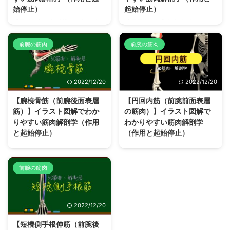
始停止）
起始停止）
【回外筋】解剖学構造（起始停
【長母指伸筋】解剖学構造（起始
止、作用、神経支配）をイラスト
停止、作用、神経支配）をイラス
図解を使ってわかりやすく解説し
ト図解を使ってわかりやすく解説
前腕の筋肉
前腕の筋肉
ています。 【回外筋】とは？ど
しています。 【長母指伸筋】と
こにあるどんな筋肉？ 【回外
は？どこにあるどんな筋肉？
筋】は、「長母指外転筋」「短母
【長母指伸筋】は、「回外筋」
2022/12/20
2022/12/20
指伸筋」「長母指伸筋」「示指伸
「長母指外転筋」「短母指伸筋」
筋」と共に前腕後面深層筋群に分
「示指伸筋」と共に前腕後面深層
【腕橈骨筋（前腕後面表層
【円回内筋（前腕前面表層
類され、橈骨近位部を囲むように
筋群に分類され、その中でも【長
筋）】イラスト図解でわか
の筋肉）】イラスト図解で
走行して「尺骨」とつながり、
母指伸筋】「短母指伸筋」「長母
りやすい筋肉解剖学（作用
わかりやすい筋肉解剖学
「前腕回外に作用」する筋肉で
指伸筋」の3筋は母指（親指）に
と起始停止）
（作用と起始停止）
す。 【回外筋】は、「円回内
特化して作用する筋肉です。
筋」の拮抗筋として、また、「上
【長母指伸筋】は、前腕に筋腹を
【腕橈骨筋】 解剖学構造（起始
【円回内筋】解剖学構造（起始停
腕二頭筋」の「回外作用」と相乗
持ちながら長い腱を有して「母指
停止、作用、神経支配）をイラス
止、作用、神経支配）をイラスト
的に働いて、「ジャムの瓶のフタ
の独立した伸展運動」に作用する
ト図解を使ってわかりやすく解説
図解を使ってわかりやすく解説し
前腕の筋肉
を回す」「ドライバーを回す」な
筋肉です。 また、他の前腕後面
しています。 【腕橈骨筋】と
ています。 【円回内筋】とは？
どの日常動作、バトミントンやバ
筋群と相乗的に作用して、「橈骨
は？どこにあるどんな筋肉？
どこにあるどんな筋肉？ 【円回
レーなど前 ...
手根関 ...
【腕橈骨筋】は、「長橈側手根伸
内筋】は、「橈側手根屈筋」「尺
2022/12/20
筋」「短橈側手根伸筋」「総指伸
側手根屈筋」「長掌筋」「浅指屈
筋」「尺側手根伸筋」「小指伸
筋」と共に前腕前面浅層の筋群に
【短橈側手根伸筋（前腕後
筋」と共に前腕後面表層筋群に分
分類され、その中で最外側（橈