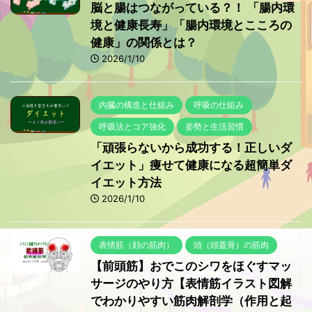
脳と腸はつながっている？！ 「腸内環
境と健康長寿」「腸内環境とこころの
健康」の関係とは？
2026/1/10
内臓の構造と仕組み
呼吸の仕組み
呼吸法とコア強化
姿勢と生活習慣
「頑張らないから成功する！正しいダ
イエット」痩せて健康になる超簡単ダ
イエット方法
2026/1/10
表情筋（顔の筋肉）
頭（頭蓋骨）の筋肉
【前頭筋】おでこのシワをほぐすマッ
サージのやり方【表情筋イラスト図解
でわかりやすい筋肉解剖学（作用と起