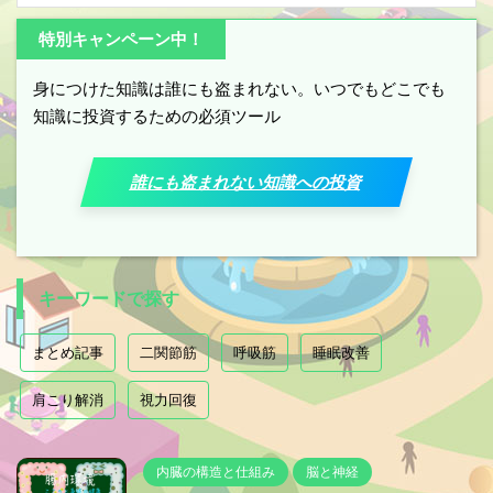
特別キャンペーン中！
身につけた知識は誰にも盗まれない。いつでもどこでも
知識に投資するための必須ツール
誰にも盗まれない知識への投資
キーワードで探す
まとめ記事
二関節筋
呼吸筋
睡眠改善
肩こり解消
視力回復
内臓の構造と仕組み
脳と神経