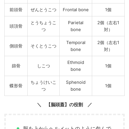
前頭骨
ぜんとうこつ
Frontal bone
1個
とうちょうこ
Parietal
2個（左右1
頭頂骨
つ
bone
対）
Temporal
2個（左右1
側頭骨
そくとうこつ
bone
対）
Ethmoid
篩骨
しこつ
1個
bone
ちょうけいこ
Sphenoid
蝶形骨
1個
つ
bone
【脳頭蓋】の役割
脳を上からヘルメットのように包んで