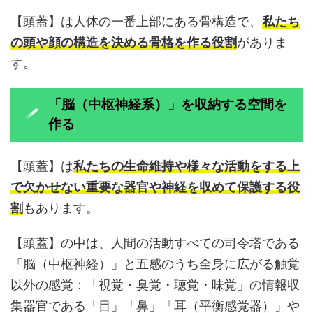
【頭蓋】は人体の一番上部にある骨構造で、
私たち
の頭や顔の構造を決める骨格を作る役割
がありま
す。
「脳（中枢神経系）」を収納する空間を
作る
【頭蓋】は
私たちの生命維持や様々な活動をする上
で欠かせない重要な器官や神経を収めて保護する役
割
もあります。
【頭蓋】の中は、人間の活動すべての司令塔である
「脳（中枢神経）」と五感のうち全身に広がる触覚
以外の感覚：「視覚・臭覚・聴覚・味覚」の情報収
集器官である「目」「鼻」「耳（平衡感覚器）」や