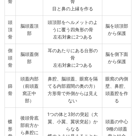
骨
骨
目と鼻の上縁を作る
頭
頭頂部をヘルメットのよ
脳頭蓋頂
脳を頭頂部
頂
うに覆う四角形の骨
部
から保護
骨
左右対象に2つある
側
耳のあたりにある台形の
脳頭蓋側
脳を側下面
頭
骨
部
から保護
骨
左右対象に2つある
頭蓋内部
鼻腔、脳頭蓋、眼窩を隔
眼窩の内側
篩
（前頭蓋
てる内部眉間の奥の方）
壁、鼻腔、
骨
窩正中
方形骨で外側からは見え
頭蓋腔を作
部）
ない
る
1つの体と3対の突起（大
後頭骨底
蝶
翼、小翼、翼状突起）か
頭蓋の中心
部前方か
形
らなる
9種の頭蓋
ら鼻腔に