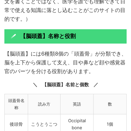
文を書くことではなく、医学を誰でも理解できて日
常で使える知識に落とし込むことがこのサイトの目
的です。）
【脳頭蓋】名称と役割
【脳頭蓋】には6種類8個の「頭蓋骨」が分類でき、
脳を上下から保護して支え、目や鼻など顔や感覚器
官のパーツを分ける役割があります。
【脳頭蓋】名前と個数
頭蓋骨名
読み方
英語
数
称
Occipital
後頭骨
こうとうこつ
1個
bone