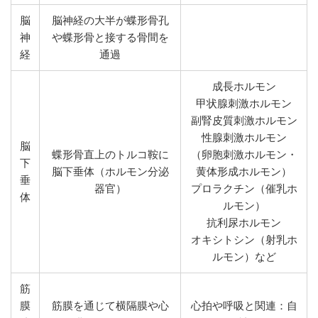
脳
脳神経の大半が蝶形骨孔
神
や蝶形骨と接する骨間を
経
通過
成長ホルモン
甲状腺刺激ホルモン
副腎皮質刺激ホルモン
性腺刺激ホルモン
脳
蝶形骨直上のトルコ鞍に
（卵胞刺激ホルモン・
下
脳下垂体（ホルモン分泌
黄体形成ホルモン）
垂
器官）
プロラクチン（催乳ホ
体
ルモン）
抗利尿ホルモン
オキシトシン（射乳ホ
ルモン）など
筋
膜
筋膜を通じて横隔膜や心
心拍や呼吸と関連：自