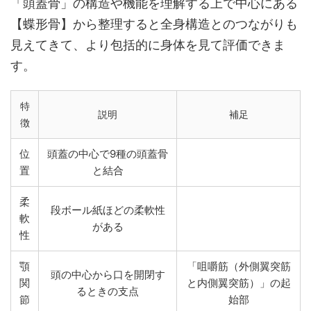
「頭蓋骨」の構造や機能を理解する上で中心にある
【蝶形骨】から整理すると全身構造とのつながりも
見えてきて、より包括的に身体を見て評価できま
す。
特
説明
補足
徴
位
頭蓋の中心で9種の頭蓋骨
置
と結合
柔
段ボール紙ほどの柔軟性
軟
がある
性
顎
「咀嚼筋（外側翼突筋
頭の中心から口を開閉す
関
と内側翼突筋）」の起
るときの支点
節
始部