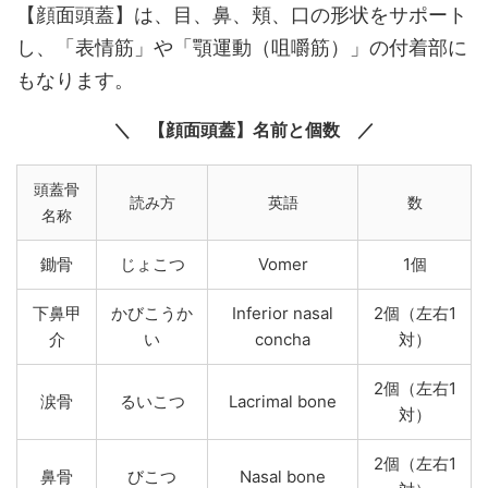
【顔面頭蓋】は、目、鼻、頬、口の形状をサポート
し、「表情筋」や「顎運動（咀嚼筋）」の付着部に
もなります。
【顔面頭蓋】名前と個数
頭蓋骨
読み方
英語
数
名称
鋤骨
じょこつ
Vomer
1個
下鼻甲
かびこうか
Inferior nasal
2個（左右1
介
い
concha
対）
2個（左右1
涙骨
るいこつ
Lacrimal bone
対）
2個（左右1
鼻骨
びこつ
Nasal bone