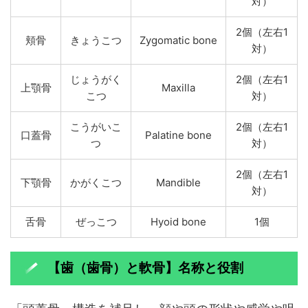
対）
2個（左右1
頬骨
きょうこつ
Zygomatic bone
対）
じょうがく
2個（左右1
上顎骨
Maxilla
こつ
対）
こうがいこ
2個（左右1
口蓋骨
Palatine bone
つ
対）
2個（左右1
下顎骨
かがくこつ
Mandible
対）
舌骨
ぜっこつ
Hyoid bone
1個
【歯（歯骨）と軟骨】名称と役割