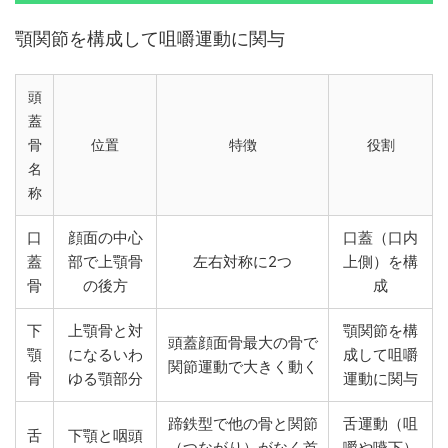
顎関節を構成して咀嚼運動に関与
頭
蓋
骨
位置
特徴
役割
名
称
口
顔面の中心
口蓋（口内
蓋
部で上顎骨
左右対称に2つ
上側）を構
骨
の後方
成
下
上顎骨と対
顎関節を構
頭蓋顔面骨最大の骨で
顎
になるいわ
成して咀嚼
関節運動で大きく動く
骨
ゆる顎部分
運動に関与
蹄鉄型で他の骨と関節
舌運動（咀
舌
下顎と咽頭
（つながり）がなく首
嚼や嚥下）