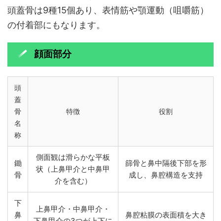
頭蓋骨は9種15個あり、表情筋や顎運動（咀嚼筋）
の付着部にもなります。
顔面部分
頭
蓋
骨
特徴
役割
名
称
側面観は滑らかな平板
鋤
篩骨と鼻中隔後下部を形
状（上鼻甲介と中鼻甲
骨
成し、鼻腔構造を支持
介を含む）
下
上鼻甲介・中鼻甲介・
鼻
鼻腔粘膜の表面積を大き
下鼻甲介の3つが上下に