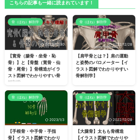
こちらの記事も一緒に読まれています！
骨（ほね）解剖学
骨（ほね）解剖学
2022/12/30
2022/12/28
【寛骨（腸骨・坐骨・恥
【肩甲骨とは？】肩の運動
骨）】と【骨盤（寛骨・仙
と姿勢のバロメーター【イ
骨・尾骨）】骨構造がイラ
ラスト図解でわかりやすい
スト図解でわかりやすい骨
骨解剖学】
解剖学
「肩甲骨はがし」や「肩甲骨スト
レッチ」などを効果的に行って肩
姿勢と内臓保護に重要な「寛骨・
こり予防対策をしたり、肩甲骨周
仙骨・尾骨」で構成される骨ユニ
骨（ほね）解剖学
骨（ほね）解剖学
囲筋肉の起始停止を覚えたりする
ット【骨盤（主に寛骨）】骨解剖
ために役立つ【肩甲骨】骨解剖学
学（解剖学構造）をイラスト図解
（解剖学構造）をイラスト図解を
を使ってわかりやすく解説してい
2023/1/3
2022/12/28
使ってわかりやすく解説していま
ます。 【骨盤】とは？どこにあ
す。 【肩甲骨とは？】どこにあ
るどんな骨？ 「骨盤矯正」「骨
【手根骨・中手骨・手指
【大腿骨】太もも骨構造
るどんな骨？ 【肩甲骨】は、人
盤チェック」「骨盤の歪み」「骨
骨】イラスト図解でわかり
【イラスト図解でわかりや
体の大黒柱である「背骨」を挟ん
盤底筋群」など「姿勢矯正（整体