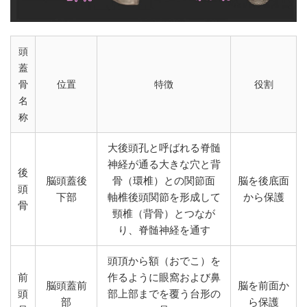
頭
蓋
骨
位置
特徴
役割
名
称
大後頭孔と呼ばれる脊髄
神経が通る大きな穴と背
後
脳頭蓋後
骨（環椎）との関節面
脳を後底面
頭
下部
軸椎後頭関節を形成して
から保護
骨
頸椎（背骨）とつなが
り、脊髄神経を通す
頭頂から額（おでこ）を
前
作るように眼窩および鼻
脳頭蓋前
脳を前面か
頭
部上部までを覆う台形の
部
ら保護