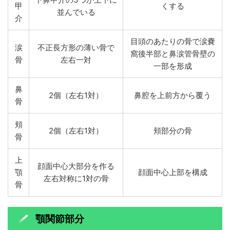
甲
くする
並んでいる
介
目頭のあたりの骨で涙嚢
涙
不正長方形の薄い骨で
窩後半部と鼻涙管骨壁の
骨
左右一対
一部を形成
鼻
2個（左右1対）
鼻腔を上前方から覆う
骨
頬
2個（左右1対）
頬部分の骨
骨
上
顔面中心大部分を作る
顎
顔面中心上部を構成
左右対称に1対の骨
骨
顎関節部分