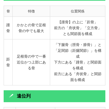
骨
特徴
位置関係
【踵骨】の上に「距骨」
踵
かかとの骨で足根
前方の「舟状骨」「立方骨」
骨
骨の中でも最大
とも関節面を構成
「下腿骨（脛骨・腓骨）」と
「足関節（距腿関節）」を構
足根骨の中で一番
成
距
近位かつ上部にあ
下方にある「踵骨」と関節面
骨
る骨
を構成
前方にある「舟状骨」と関節
面を構成
遠位列