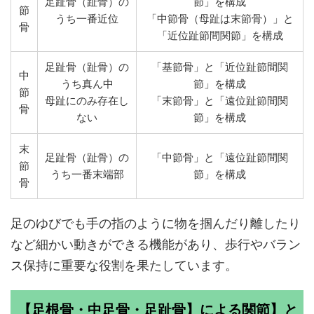
足趾骨（趾骨）の
節」を構成
節
うち一番近位
「中節骨（母趾は末節骨）」と
骨
「近位趾節間関節」を構成
足趾骨（趾骨）の
「基節骨」と「近位趾節間関
中
うち真ん中
節」を構成
節
母趾にのみ存在し
「末節骨」と「遠位趾節間関
骨
ない
節」を構成
末
足趾骨（趾骨）の
「中節骨」と「遠位趾節間関
節
うち一番末端部
節」を構成
骨
足のゆびでも手の指のように物を掴んだり離したり
など細かい動きができる機能があり、歩行やバラン
ス保持に重要な役割を果たしています。
【足根骨・中足骨・足趾骨】による関節】と