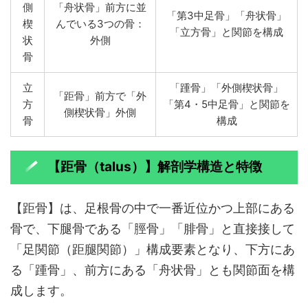
側
「舟状骨」前方に並
「第3中足骨」「舟状骨」
楔
んでいる3つの骨：
「立方骨」と関節を構成
状
外側
骨
立
「踵骨」「外側楔状骨」
「距骨」前方で「外
方
「第4・5中足骨」と関節を
側楔状骨」外側
骨
構成
【距骨（talus）】解剖学構造と特徴
【距骨】は、足根骨の中で一番近位かつ上部にある
骨で、下腿骨である「脛骨」「腓骨」と直接接して
「足関節（距腿関節）」構成要素となり、下方にあ
る「踵骨」、前方にある「舟状骨」とも関節面を構
成します。