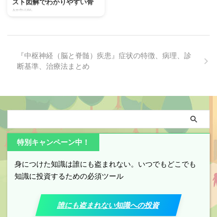
スト図解でわかりやすい骨
腿骨】役割 【大腿骨】は、太も
ましょう。 名称 詳細 胸壁 「左右
解剖学
も部分の骨格として体重（上半身
の肋骨」「背骨（胸椎）」「胸
の重さ）を支え、「股関節」や
骨」で構成される骨構造と骨構造
姿勢と内臓保護に重要な「寛骨・
「膝関節」の主要構成要素として
に付着する筋肉や皮膚によって作
仙骨・尾骨」で構成される骨ユニ
立位を支え、移動や歩行など様々
られる外壁のこと 胸郭 「胸壁」
ット【骨盤（主に寛骨）】骨解剖
な ...
と「横隔膜」によって仕切られた
学（解剖学構造）をイラスト図解
『中枢神経（脳と脊髄）疾患』症状の特徴、病理、診
...
を使ってわかりやすく解説してい
断基準、治療法まとめ
ます。 【骨盤】とは？どこにあ
るどんな骨？ 「骨盤矯正」「骨
盤チェック」「骨盤の歪み」「骨
盤底筋群」など「姿勢矯正（整体
など）」「ヨガポーズ」「スポー
ツ」「運動メニュー」のやり方説
明をする時などに、【骨盤】とい
う言葉をよく聞きますが、そもそ
特別キャンペーン中！
も【骨盤】はひとつの骨ではあり
ません。 【骨盤】は、左右の
身につけた知識は誰にも盗まれない。いつでもどこでも
「寛骨（腸骨・恥骨・坐骨が癒合
知識に投資するための必須ツール
した骨）」と背骨の一部である
【仙 ...
誰にも盗まれない知識への投資