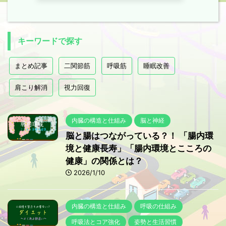
キーワードで探す
まとめ記事
二関節筋
呼吸筋
睡眠改善
肩こり解消
視力回復
内臓の構造と仕組み
脳と神経
脳と腸はつながっている？！ 「腸内環
境と健康長寿」「腸内環境とこころの
健康」の関係とは？
2026/1/10
内臓の構造と仕組み
呼吸の仕組み
呼吸法とコア強化
姿勢と生活習慣