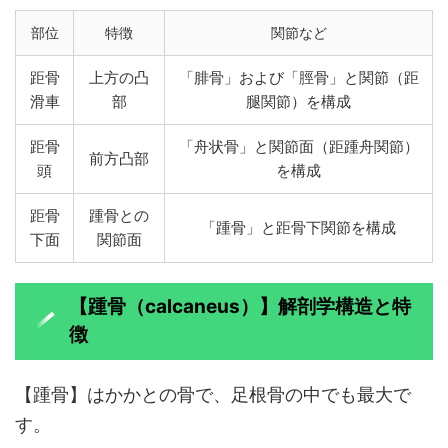
部位
特徴
関節など
距骨
上方の凸
「腓骨」および「脛骨」と関節（距
滑車
部
腿関節）を構成
距骨
「舟状骨」と関節面（距踵舟関節）
前方凸部
頭
を構成
距骨
踵骨との
「踵骨」と距骨下関節を構成
下面
関節面
【踵骨（calcaneus）】解剖学構造と特
徴
【踵骨】はかかとの骨で、足根骨の中でも最大で
す。