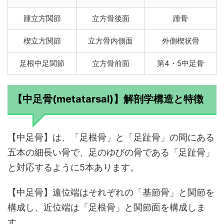
踵立方関節
立方骨後面
踵骨
楔立方関節
立方骨内側面
外側楔状骨
足根中足関節
立方骨前面
第4・5中足骨
【中足骨(metatarsal)】解剖学構造と特徴
【中足骨】は、「足根骨」と「足趾骨」の間にある
五本の細長い骨で、足のゆびの骨である「足趾骨」
と対応するように5本あります。
【中足骨】遠位端はそれぞれの「基節骨」と関節を
構成し、近位端は「足根骨」と関節面を構成しま
す。