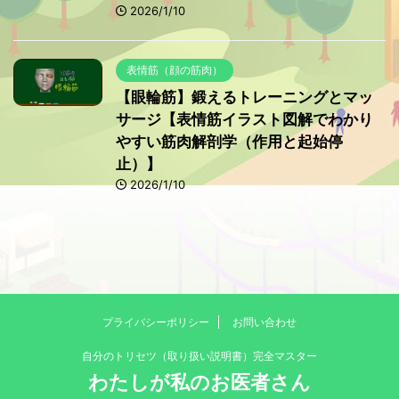
2026/1/10
表情筋（顔の筋肉）
【眼輪筋】鍛えるトレーニングとマッ
サージ【表情筋イラスト図解でわかり
やすい筋肉解剖学（作用と起始停
止）】
2026/1/10
プライバシーポリシー
お問い合わせ
自分のトリセツ（取り扱い説明書）完全マスター
わたしが私のお医者さん