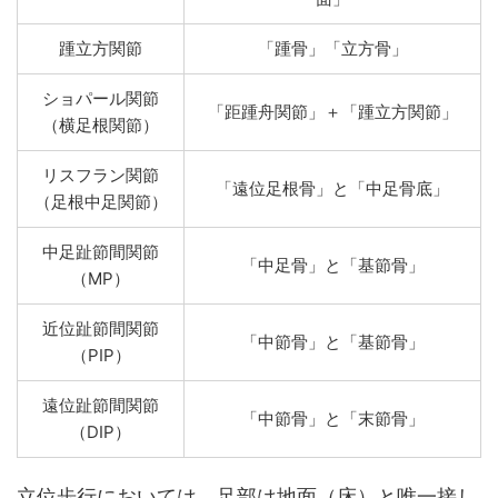
踵立方関節
「踵骨」「立方骨」
ショパール関節
「距踵舟関節」＋「踵立方関節」
（横足根関節）
リスフラン関節
「遠位足根骨」と「中足骨底」
（足根中足関節）
中足趾節間関節
「中足骨」と「基節骨」
（MP）
近位趾節間関節
「中節骨」と「基節骨」
（PIP）
遠位趾節間関節
「中節骨」と「末節骨」
（DIP）
立位歩行においては、足部は地面（床）と唯一接し