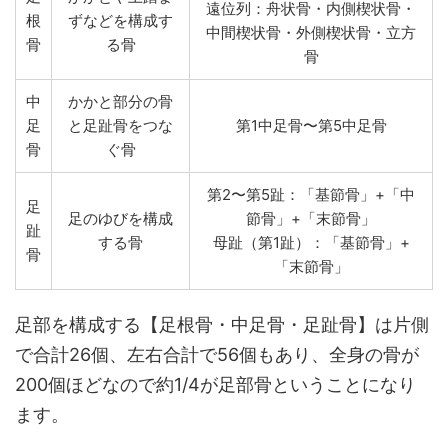
遠位列：舟状骨・内側楔状骨・
根
ずなどを構成す
中間楔状骨・外側楔状骨・立方
骨
る骨
骨
中
かかと部分の骨
足
と足趾骨をつな
第1中足骨〜第5中足骨
骨
ぐ骨
第2〜第5趾：「基節骨」+「中
足
足のゆびを構成
節骨」+「末節骨」
趾
する骨
母趾（第1趾）：「基節骨」+
骨
「末節骨」
足部を構成する【足根骨・中足骨・足趾骨】は片側
で合計26個、左右合計で56個もあり、全身の骨が
200個ほどなので約1/4が足部骨ということになり
ます。