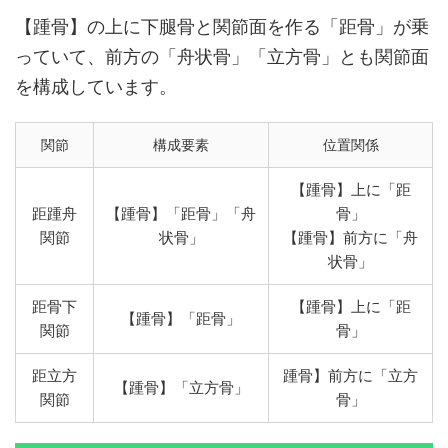
【踵骨】の上に下腿骨と関節面を作る「距骨」が乗
っていて、前方の「舟状骨」「立方骨」とも関節面
を構成しています。
関節
構成要素
位置関係
【踵骨】上に「距
距踵舟
【踵骨】「距骨」「舟
骨」
関節
状骨」
【踵骨】前方に「舟
状骨」
距骨下
【踵骨】上に「距
【踵骨】「距骨」
関節
骨」
距立方
踵骨】前方に「立方
【踵骨】「立方骨」
関節
骨」