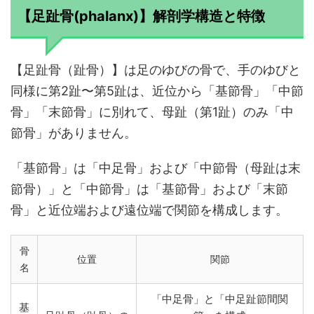
【足趾骨(phalanx)】解剖学構造と特徴
【足趾骨（趾骨）】は足のゆびの骨で、手のゆびと
同様に第2趾〜第5趾は、近位から「基節骨」「中節
骨」「末節骨」に別れて、母趾（第1趾）のみ「中
節骨」がありません。
「基節骨」は「中足骨」および「中節骨（母趾は末
節骨）」と「中節骨」は「基節骨」および「末節
骨」と近位端および遠位端で関節を構成します。
骨
位置
関節
名
「中足骨」と「中足趾節間関
基