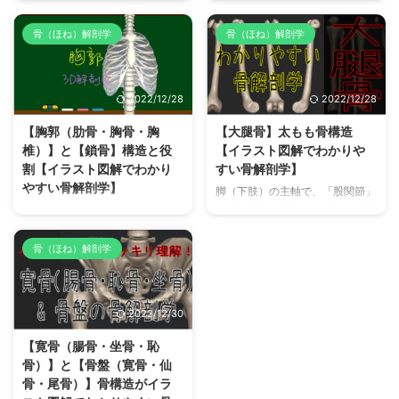
首〜指先までの範囲にある骨【手
レッチ」などを効果的に行って肩
根骨・中手骨・手指骨】骨解剖学
こり予防対策をしたり、肩甲骨周
骨（ほね）解剖学
骨（ほね）解剖学
（解剖学構造）をイラスト図解を
囲筋肉の起始停止を覚えたりする
使ってわかりやすく解説していま
ために役立つ【肩甲骨】骨解剖学
す。 【手根骨・中手骨・手指
（解剖学構造）をイラスト図解を
2022/12/28
2022/12/28
骨】とは？ どこにあるどんな
使ってわかりやすく解説していま
骨？ 私たちの手首から指先まで
す。 【肩甲骨とは？】どこにあ
【胸郭（肋骨・胸骨・胸
【大腿骨】太もも骨構造
の範囲には、片手で27個（両手
るどんな骨？ 【肩甲骨】は、人
椎）】と【鎖骨】構造と役
【イラスト図解でわかりや
合わせると54個）もの骨があ
体の大黒柱である「背骨」を挟ん
割【イラスト図解でわかり
すい骨解剖学】
り、大きく3つに分類できます。
で、背中上部に左右対称に存在す
やすい骨解剖学】
名称 特徴 関節など 手根骨（合計
る翼のような、骨解剖学構造とし
脚（下肢）の主軸で、「股関節」
８個） 手首と繋がる手の近位端
てもとてもユニークな形状の骨
や「膝関節」運動に作用する「筋
心臓や肺など生命維持に重要な臓
にある骨 橈骨手根骨関節（手関
で、「天使の羽」などと呼ばれる
肉（骨格筋）」の起始停止となる
器が収まる空間（胸腔）を作り、
節）手根中央関節手根間関節 中
こともあります。 【肩甲骨】
【大腿骨】の形状特徴や骨解剖学
上肢（腕）を体幹につなげる骨構
骨（ほね）解剖学
手骨（合計５個） 手のひらや手
は、腕（上腕骨）を３次元空間で
（解剖学構造）をイラスト図解を
造【胸郭（肋骨・胸骨・胸椎）】
...
自由に動かす時の支点となる【肩
使ってわかりやすく解説していま
と【鎖骨】骨解剖学をイラスト図
関節 ...
す。 【大腿骨】とは？どこにあ
解を使ってわかりやすく解説して
2022/12/30
るどんな骨？ 【大腿骨】は、人
います。 【胸郭】とは？「胸
体のふともも部分を構成する管状
壁・胸郭・胸腔」の違いは？
【寛骨（腸骨・坐骨・恥
の長く強い骨であり「股関節」や
「胸郭」「胸壁」「胸腔」と似た
骨）】と【骨盤（寛骨・仙
「膝関節」構成要素として、姿勢
ような言葉がいくつかあります
骨・尾骨）】骨構造がイラ
や運動に関与しています。 【大
が、それぞれの違いをまず整理し