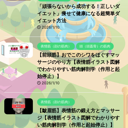
「頑張らないから成功する！正しいダ
イエット」痩せて健康になる超簡単ダ
イエット方法
2026/1/10
表情筋（顔の筋肉）
頭（頭蓋骨）の筋肉
【前頭筋】おでこのシワをほぐすマッ
サージのやり方【表情筋イラスト図解
でわかりやすい筋肉解剖学（作用と起
始停止）】
2026/1/10
表情筋（顔の筋肉）
【皺眉筋】表情筋の鍛え方とマッサー
ジ【表情筋イラスト図解でわかりやす
い筋肉解剖学（作用と起始停止）】