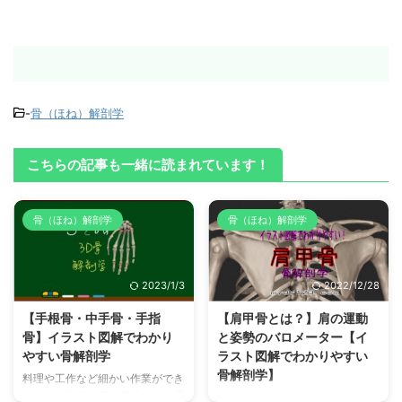
-
骨（ほね）解剖学
こちらの記事も一緒に読まれています！
骨（ほね）解剖学
骨（ほね）解剖学
2023/1/3
2022/12/28
【手根骨・中手骨・手指
【肩甲骨とは？】肩の運動
骨】イラスト図解でわかり
と姿勢のバロメーター【イ
やすい骨解剖学
ラスト図解でわかりやすい
骨解剖学】
料理や工作など細かい作業ができ
るように複数の骨で構成される手
「肩甲骨はがし」や「肩甲骨スト