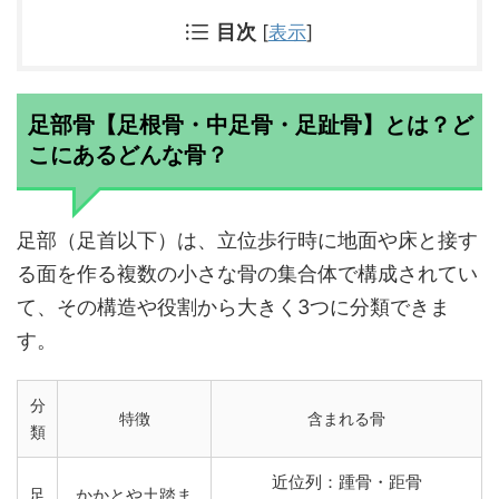
目次
[
表示
]
足部骨【足根骨・中足骨・足趾骨】とは？ど
こにあるどんな骨？
足部（足首以下）は、立位歩行時に地面や床と接す
る面を作る複数の小さな骨の集合体で構成されてい
て、その構造や役割から大きく3つに分類できま
す。
分
特徴
含まれる骨
類
近位列：踵骨・距骨
足
かかとや土踏ま