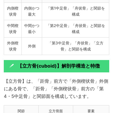
内側楔
内側かつ
「第1中足骨」「舟状骨」と関節を
状骨
最大
構成
中間楔
中間かつ
「第2中足骨」「舟状骨」と関節を
状骨
最小
構成
外側楔
「第3中足骨」「舟状骨」「立方
外側
状骨
骨」と関節を構成
【立方骨(cuboid)】解剖学構造と特徴
【立方骨】は、「距骨」前方で「外側楔状骨」外側
にある骨で、「距骨」「外側楔状骨」前方の「第
4・5中足骨」と関節面を構成しています。
関節
立方骨面
要素