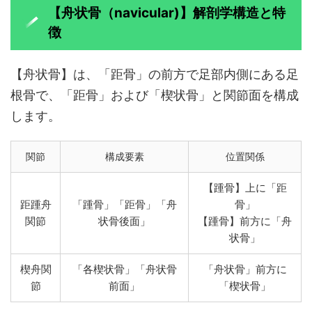
【舟状骨（navicular)】解剖学構造と特
徴
【舟状骨】は、「距骨」の前方で足部内側にある足
根骨で、「距骨」および「楔状骨」と関節面を構成
します。
関節
構成要素
位置関係
【踵骨】上に「距
距踵舟
「踵骨」「距骨」「舟
骨」
関節
状骨後面」
【踵骨】前方に「舟
状骨」
楔舟関
「各楔状骨」「舟状骨
「舟状骨」前方に
節
前面」
「楔状骨」