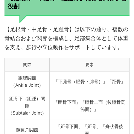
役割
【足根骨・中足骨・足趾骨】は以下の通り、複数の
骨結合および関節を構成し、足部集合体として体重
を支え、歩行や立位動作をサポートしています。
関節
要素
距腿関節
「下腿骨（脛骨・腓骨）」「距骨」
（Ankle Joint）
距骨下（距踵）関
「距骨下面」「踵骨上面（後踵骨関
節
節面）」
（Subtalar Joint）
「距骨下面」「距骨」「舟状骨後
距踵舟関節
面」