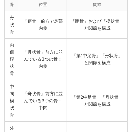
骨
位置
関節
舟
「距骨」前方で足部
「距骨」および「楔状骨」
状
内側
と関節を構成
骨
内
側
「舟状骨」前方に並
「第1中足骨」「舟状骨」
楔
んでいる3つの骨：
と関節を構成
状
内側
骨
中
間
「舟状骨」前方に並
「第2中足骨」「舟状骨」
楔
んでいる3つの骨：
と関節を構成
状
中間
骨
外